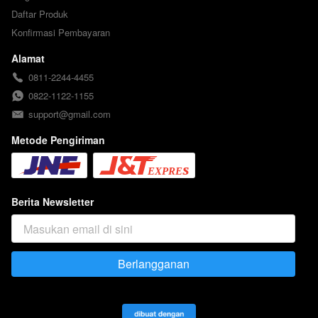
Daftar Produk
Konfirmasi Pembayaran
Alamat
0811-2244-4455
0822-1122-1155
support@gmail.com
Metode Pengiriman
Berita Newsletter
Berlangganan
`