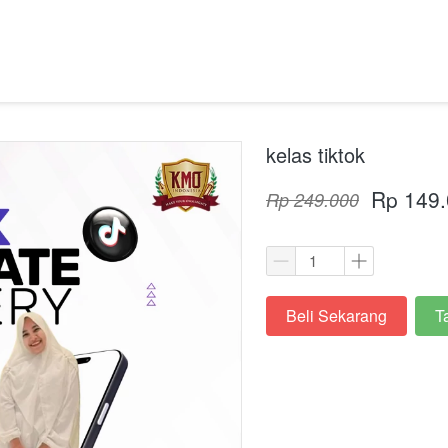
kelas tiktok
Rp 149
Rp 249.000
Beli Sekarang
T
`
`