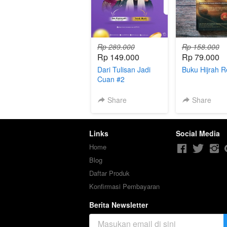
Rp 289.000
Rp 158.000
Rp 149.000
Rp 79.000
Dari Tulisan Jadi
Buku Hijrah R
Cuan #2
Share
Share
Links
Social Media
Home
Blog
Daftar Produk
Konfirmasi Pembayaran
Berita Newsletter