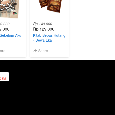
9.000
Rp 149.000
9.000
Rp 129.000
 Sebelum Aku
Kitab Bebas Hutang
- Dewa Eka
Prayoga
are
Share