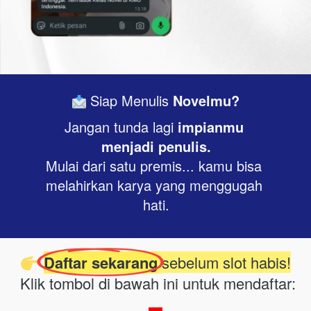
“
 Siap Menulis 
Novelmu?
Jangan tunda lagi 
impianmu 
menjadi penulis.
Mulai dari satu premis... kamu bisa 
melahirkan karya yang menggugah 
”
hati.
Daftar sekarang
sebelum slot habis!
 Klik tombol di bawah ini untuk mendaftar: