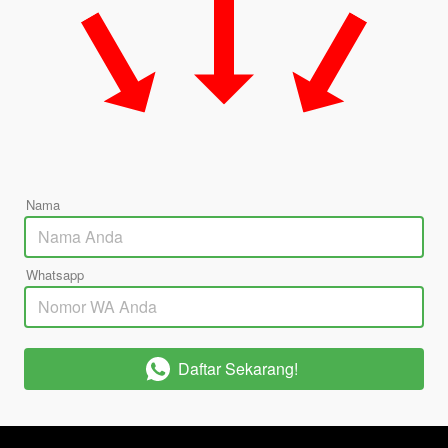
Nama
Whatsapp
Daftar Sekarang!
`